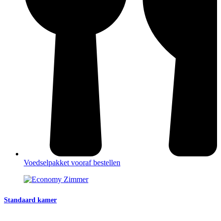
Voedselpakket vooraf bestellen
Standaard kamer