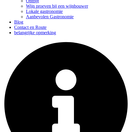
Ontbijt
Wijn proeven bij een wijnbouwer
Lokale gastronomie
Aanbevolen Gastronomie
Blog
Contact en Route
belangrijke opmerking