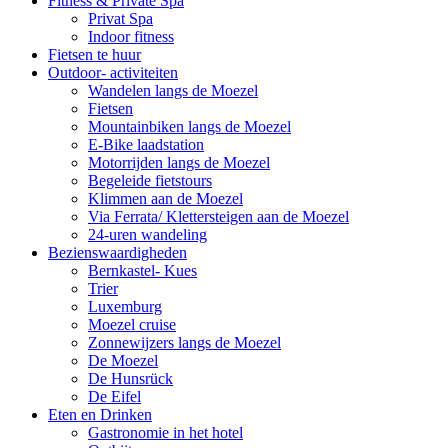
Fitness & Private Spa
Privat Spa
Indoor fitness
Fietsen te huur
Outdoor- activiteiten
Wandelen langs de Moezel
Fietsen
Mountainbiken langs de Moezel
E-Bike laadstation
Motorrijden langs de Moezel
Begeleide fietstours
Klimmen aan de Moezel
Via Ferrata/ Klettersteigen aan de Moezel
24-uren wandeling
Bezienswaardigheden
Bernkastel- Kues
Trier
Luxemburg
Moezel cruise
Zonnewijzers langs de Moezel
De Moezel
De Hunsrück
De Eifel
Eten en Drinken
Gastronomie in het hotel