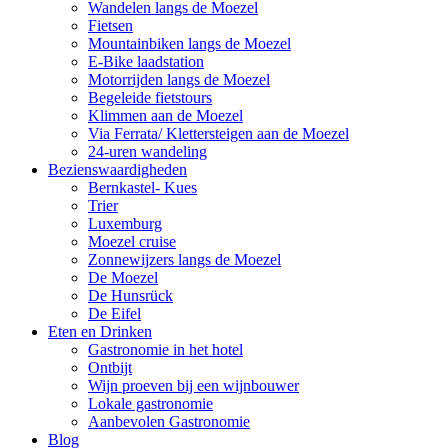
Wandelen langs de Moezel
Fietsen
Mountainbiken langs de Moezel
E-Bike laadstation
Motorrijden langs de Moezel
Begeleide fietstours
Klimmen aan de Moezel
Via Ferrata/ Klettersteigen aan de Moezel
24-uren wandeling
Bezienswaardigheden
Bernkastel- Kues
Trier
Luxemburg
Moezel cruise
Zonnewijzers langs de Moezel
De Moezel
De Hunsrück
De Eifel
Eten en Drinken
Gastronomie in het hotel
Ontbijt
Wijn proeven bij een wijnbouwer
Lokale gastronomie
Aanbevolen Gastronomie
Blog