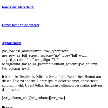
Kamer met Moezelzicht
Direct zicht op de Moezel
Appartement
[vc_row css_animation=”” row_type=”row”
use_row_as_full_screen_section=”no” type=”full_width”
angled_section=”no” text_align=”left”
background_image_as_pattern=”without_pattern”][vc_column]
[vc_column_text]
Ich bin ein Textblock. Klicken Sie auf den Bearbeiten Button um
diesen Text zu ändern. Lorem ipsum dolor sit amet, consectetur
adipiscing elit. Ut elit tellus, luctus nec ullamcorper mattis, pulvinar
dapibus leo.
[/vc_column_text][/vc_column][/vc_row]
Reserve