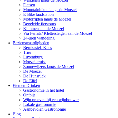
Wandelen langs de Moezel
Fietsen
Mountainbiken langs de Moezel
E-Bike laadstation
Motorrijden langs de Moezel
Begeleide fietstours
Klimmen aan de Moezel
Via Ferrata/ Klettersteigen aan de Moezel
24-uren wandeling
Bezienswaardigheden
Bernkastel- Kues
Trier
Luxemburg
Moezel cruise
Zonnewijzers langs de Moezel
De Moezel
De Hunsrück
De Eifel
Eten en Drinken
Gastronomie in het hotel
Ontbijt
Wijn proeven bij een wijnbouwer
Lokale gastronomie
Aanbevolen Gastronomie
Blog