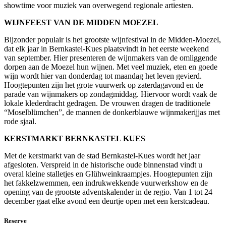
showtime voor muziek van overwegend regionale artiesten.
WIJNFEEST VAN DE MIDDEN MOEZEL
Bijzonder populair is het grootste wijnfestival in de Midden-Moezel,
dat elk jaar in Bernkastel-Kues plaatsvindt in het eerste weekend
van september. Hier presenteren de wijnmakers van de omliggende
dorpen aan de Moezel hun wijnen. Met veel muziek, eten en goede
wijn wordt hier van donderdag tot maandag het leven gevierd.
Hoogtepunten zijn het grote vuurwerk op zaterdagavond en de
parade van wijnmakers op zondagmiddag. Hiervoor wordt vaak de
lokale klederdracht gedragen. De vrouwen dragen de traditionele
“Moselblümchen”, de mannen de donkerblauwe wijnmakerijjas met
rode sjaal.
KERSTMARKT BERNKASTEL KUES
Met de kerstmarkt van de stad Bernkastel-Kues wordt het jaar
afgesloten. Verspreid in de historische oude binnenstad vindt u
overal kleine stalletjes en Glühweinkraampjes. Hoogtepunten zijn
het fakkelzwemmen, een indrukwekkende vuurwerkshow en de
opening van de grootste adventskalender in de regio. Van 1 tot 24
december gaat elke avond een deurtje open met een kerstcadeau.
Reserve