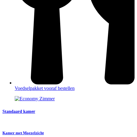
Voedselpakket vooraf bestellen
Standaard kamer
Kamer met Moezelzicht