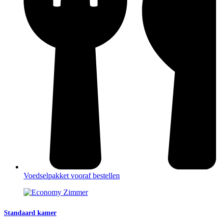
Voedselpakket vooraf bestellen
Standaard kamer