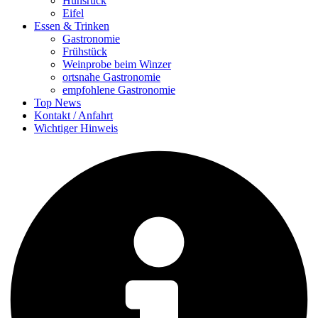
Hunsrück
Eifel
Essen & Trinken
Gastronomie
Frühstück
Weinprobe beim Winzer
ortsnahe Gastronomie
empfohlene Gastronomie
Top News
Kontakt / Anfahrt
Wichtiger Hinweis