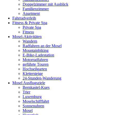
Doppelzimmer mit Ausblick
Familienzimmer
Apartment
Fahrradverleih
Fitness & Private Spa
Private Spa
Fitness
Mosel-Aktivitäten
Wandern
Radfahren an der Mosel
Mountainbiking
E-Bike-Ladestation
Motorradfahren
geführte Touren
Hochseilgarten
Klettersteige
24-Stunden-Wanderung
Mosel Ausflugsziele
Bernkastel-Kues
Trier
Luxemburg
Moselschifffahrt
Sonnenuhren
Mosel