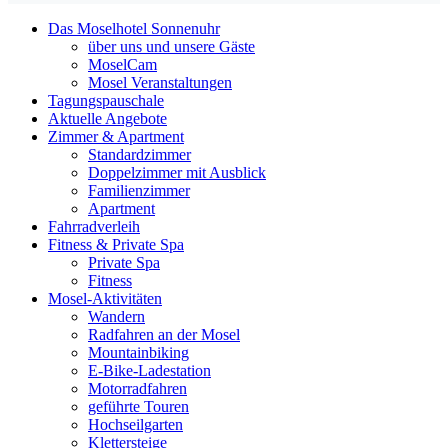
Das Moselhotel Sonnenuhr
über uns und unsere Gäste
MoselCam
Mosel Veranstaltungen
Tagungspauschale
Aktuelle Angebote
Zimmer & Apartment
Standardzimmer
Doppelzimmer mit Ausblick
Familienzimmer
Apartment
Fahrradverleih
Fitness & Private Spa
Private Spa
Fitness
Mosel-Aktivitäten
Wandern
Radfahren an der Mosel
Mountainbiking
E-Bike-Ladestation
Motorradfahren
geführte Touren
Hochseilgarten
Klettersteige