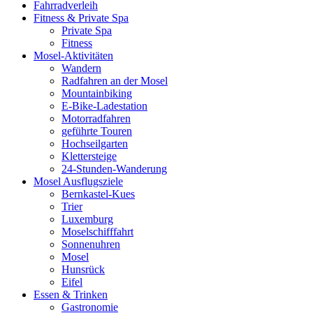
Fahrradverleih
Fitness & Private Spa
Private Spa
Fitness
Mosel-Aktivitäten
Wandern
Radfahren an der Mosel
Mountainbiking
E-Bike-Ladestation
Motorradfahren
geführte Touren
Hochseilgarten
Klettersteige
24-Stunden-Wanderung
Mosel Ausflugsziele
Bernkastel-Kues
Trier
Luxemburg
Moselschifffahrt
Sonnenuhren
Mosel
Hunsrück
Eifel
Essen & Trinken
Gastronomie