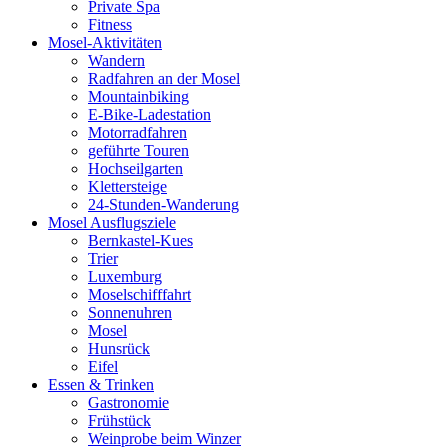
Private Spa
Fitness
Mosel-Aktivitäten
Wandern
Radfahren an der Mosel
Mountainbiking
E-Bike-Ladestation
Motorradfahren
geführte Touren
Hochseilgarten
Klettersteige
24-Stunden-Wanderung
Mosel Ausflugsziele
Bernkastel-Kues
Trier
Luxemburg
Moselschifffahrt
Sonnenuhren
Mosel
Hunsrück
Eifel
Essen & Trinken
Gastronomie
Frühstück
Weinprobe beim Winzer