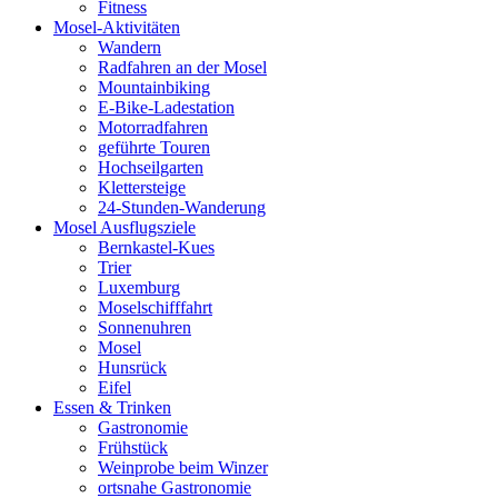
Fitness
Mosel-Aktivitäten
Wandern
Radfahren an der Mosel
Mountainbiking
E-Bike-Ladestation
Motorradfahren
geführte Touren
Hochseilgarten
Klettersteige
24-Stunden-Wanderung
Mosel Ausflugsziele
Bernkastel-Kues
Trier
Luxemburg
Moselschifffahrt
Sonnenuhren
Mosel
Hunsrück
Eifel
Essen & Trinken
Gastronomie
Frühstück
Weinprobe beim Winzer
ortsnahe Gastronomie