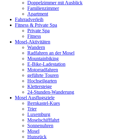
Doppelzimmer mit Ausblick
Familienzimmer
Apartment
Fahrradverleih
Fitness & Private Spa
Private Spa
Fitness
Mosel-Aktivitäten
Wandern
Radfahren an der Mosel
Mountainbiking
E-Bike-Ladestation
Motorradfahren
geführte Touren
Hochseilgarten
Klettersteige
24-Stunden-Wanderung
Mosel Ausflugsziele
Bernkastel-Kues
Trier
Luxemburg
Moselschifffahrt
Sonnenuhren
Mosel
Hunsrück