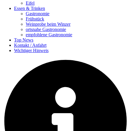
Eifel
Essen & Trinken
Gastronomie
Frühstück
Weinprobe beim Winzer
ortsnahe Gastronomie
empfohlene Gastronomie
Top News
Kontakt / Anfahrt
Wichtiger Hinweis