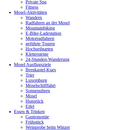
Private Spa
Fitness
Mosel-Aktivitäten
Wandern
Radfahren an der Mosel
Mountainbiking
E-Bike-Ladestation
Motorradfahren
geführte Touren
Hochseilgarten
Klettersteige
24-Stunden-Wanderung
Mosel Ausflugsziele
Bernkastel-Kues
Trier
Luxemburg
Moselschifffahrt
Sonnenuhren
Mosel
Hunsrück
Eifel
Essen & Trinken
Gastronomie
Frühstück
Weinprobe beim Winzer