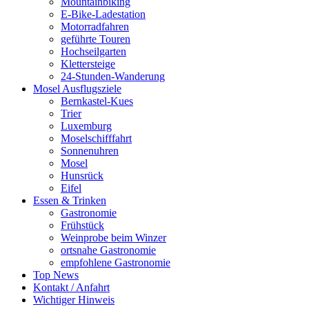
Mountainbiking
E-Bike-Ladestation
Motorradfahren
geführte Touren
Hochseilgarten
Klettersteige
24-Stunden-Wanderung
Mosel Ausflugsziele
Bernkastel-Kues
Trier
Luxemburg
Moselschifffahrt
Sonnenuhren
Mosel
Hunsrück
Eifel
Essen & Trinken
Gastronomie
Frühstück
Weinprobe beim Winzer
ortsnahe Gastronomie
empfohlene Gastronomie
Top News
Kontakt / Anfahrt
Wichtiger Hinweis